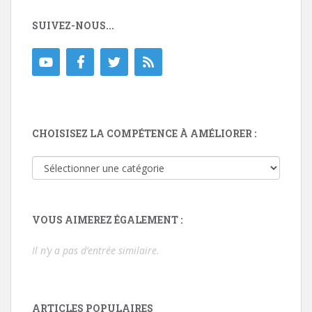
SUIVEZ-NOUS...
CHOISISEZ LA COMPÉTENCE À AMÉLIORER :
Choisisez
la
compétence
à
VOUS AIMEREZ ÉGALEMENT :
améliorer
:
Il n’y a pas d’entrée similaire.
ARTICLES POPULAIRES