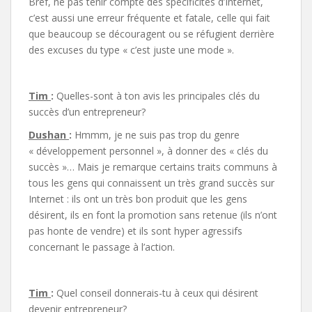
Bref, ne pas tenir compte des spécificités d’Internet,
c’est aussi une erreur fréquente et fatale, celle qui fait
que beaucoup se découragent ou se réfugient derrière
des excuses du type « c’est juste une mode ».
Tim
:
Quelles-sont à ton avis les principales clés du
succès d’un entrepreneur?
Dushan
:
Hmmm, je ne suis pas trop du genre
« développement personnel », à donner des « clés du
succès »… Mais je remarque certains traits communs à
tous les gens qui connaissent un très grand succès sur
Internet : ils ont un très bon produit que les gens
désirent, ils en font la promotion sans retenue (ils n’ont
pas honte de vendre) et ils sont hyper agressifs
concernant le passage à l’action.
Tim
:
Quel conseil donnerais-tu à ceux qui désirent
devenir entrepreneur?