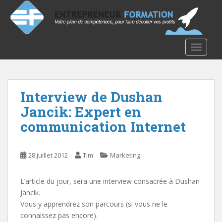
S
k
i
p
TOGGLE
t
o
m
a
Interview de Dushan
i
Jancik: Expert en
n
c
communication Internet
o
n
t
28 juillet 2012
Tim
Marketing
e
n
L’article du jour, sera une interview consacrée à Dushan
t
Jancik.
Vous y apprendrez son parcours (si vous ne le
connaissez pas encore).