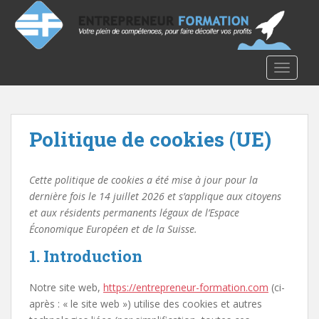
S
k
i
p
TOGGLE
t
o
m
a
Politique de cookies (UE)
i
n
c
Cette politique de cookies a été mise à jour pour la
o
dernière fois le 14 juillet 2026 et s’applique aux citoyens
n
et aux résidents permanents légaux de l’Espace
t
Économique Européen et de la Suisse.
e
1. Introduction
n
t
Notre site web,
https://entrepreneur-formation.com
(ci-
après : « le site web ») utilise des cookies et autres