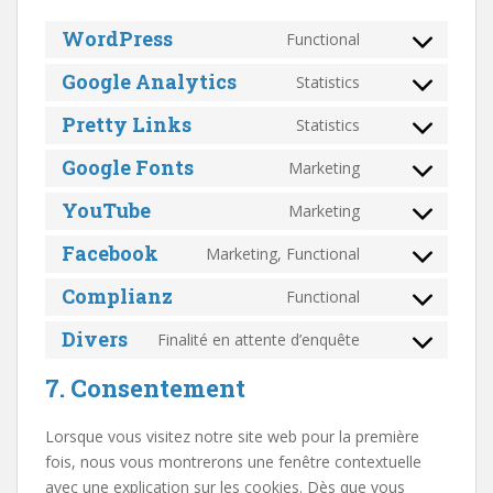
WordPress
Functional
Consent
to
Google Analytics
Statistics
Consent
service
to
Pretty Links
wordpress
Statistics
Consent
service
to
Google Fonts
google-
Marketing
Consent
service
analytics
to
YouTube
pretty-
Marketing
Consent
service
links
to
Facebook
google-
Marketing, Functional
Consent
service
fonts
to
Complianz
youtube
Functional
Consent
service
to
Divers
facebook
Finalité en attente d’enquête
Consent
service
to
complianz
7. Consentement
service
divers
Lorsque vous visitez notre site web pour la première
fois, nous vous montrerons une fenêtre contextuelle
avec une explication sur les cookies. Dès que vous