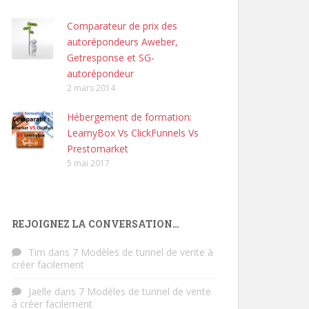
Comparateur de prix des
autorépondeurs Aweber,
Getresponse et SG-
autorépondeur
2 mars 2014
Hébergement de formation:
LearnyBox Vs ClickFunnels Vs
Prestomarket
5 mai 2017
REJOIGNEZ LA CONVERSATION…
Tim
dans
7 Modèles de tunnel de vente à
créer facilement
Jaelle
dans
7 Modèles de tunnel de vente
à créer facilement