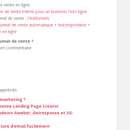
e vente en ligne.
oir de vente même pour un business hors ligne
.
nnel de vente :
Clickfunnels
e tunnel de vente automatique + Autorépondeur +
 en ligne
unnel de vente ?
s en commentaire.
appréciés:
e marketing ?
sponse Landing Page Creator
ndeurs Aweber, Getresponse et SG-
pture d’email facilement