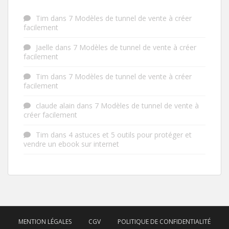
Tim
dans
7 Modèles de tunnel de vente à créer
facilement
Jaelle
dans
7 Modèles de tunnel de vente à créer
facilement
Tim
dans
7 Modèles de tunnel de vente à créer
facilement
claude alain
dans
7 Modèles de tunnel de vente à
créer facilement
Tim
dans
4 astuces et 5 outils pour protéger et
vendre un ebook sur internet
MENTION LÉGALES
CGV
POLITIQUE DE CONFIDENTIALITÉ