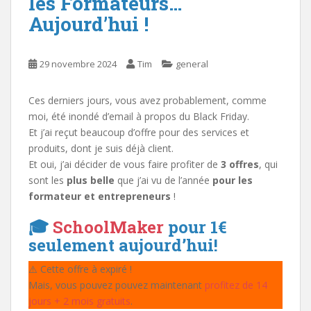
les Formateurs…
Aujourd’hui !
29 novembre 2024
Tim
general
Ces derniers jours, vous avez probablement, comme
moi, été inondé d’email à propos du Black Friday.
Et j’ai reçut beaucoup d’offre pour des services et
produits, dont je suis déjà client.
Et oui, j’ai décider de vous faire profiter de
3 offres
, qui
sont les
plus belle
que j’ai vu de l’année
pour les
formateur et entrepreneurs
!
🎓
SchoolMaker
pour 1€
seulement aujourd’hui!
⚠️ Cette offre à expiré !
Mais, vous pouvez pouvez maintenant
profitez de 14
jours + 2 mois gratuits
.