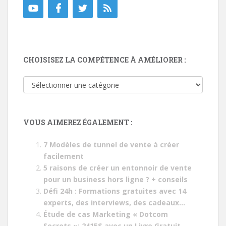
CHOISISEZ LA COMPÉTENCE À AMÉLIORER :
Choisisez
la
compétence
à
VOUS AIMEREZ ÉGALEMENT :
améliorer
:
7 Modèles de tunnel de vente à créer
facilement
5 raisons de créer un entonnoir de vente
pour un business hors ligne ? + conseils
Défi 24h : Formations gratuites avec 14
experts, des interviews, des cadeaux…
Étude de cas Marketing « Dotcom
Secrets »: 2415$ avec un Livre Gratuit