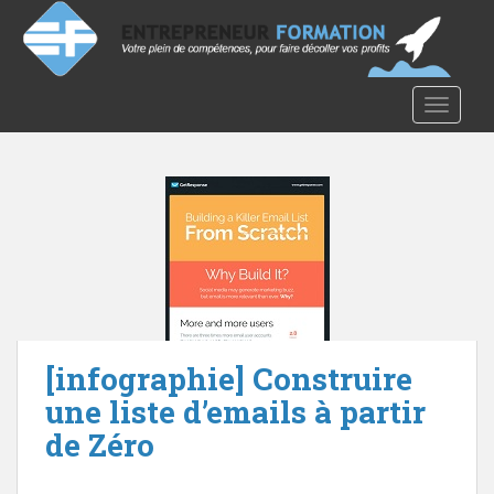
S
k
i
p
TOGGLE
t
o
m
a
i
n
c
o
n
t
e
[infographie] Construire
n
une liste d’emails à partir
t
de Zéro