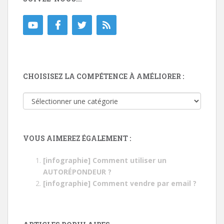
CHOISISEZ LA COMPÉTENCE À AMÉLIORER :
Choisisez
la
compétence
à
VOUS AIMEREZ ÉGALEMENT :
améliorer
:
[infographie] Comment utiliser un
AUTORÉPONDEUR ?
[infographie] Comment vendre par email ?